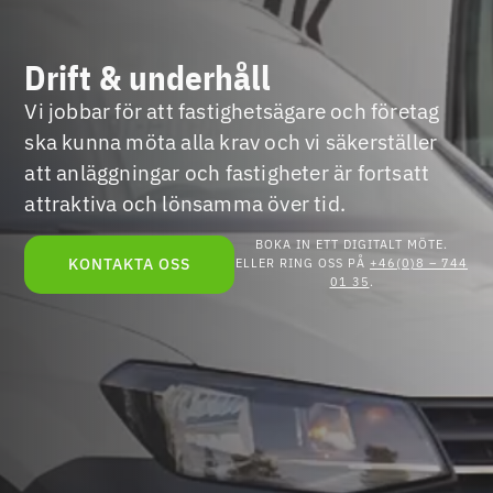
Drift & underhåll
Vi jobbar för att fastighetsägare och företag
ska kunna möta alla krav och vi säkerställer
att anläggningar och fastigheter är fortsatt
attraktiva och lönsamma över tid.
BOKA IN ETT DIGITALT MÖTE.
KONTAKTA OSS
ELLER RING OSS PÅ
+46(0)8 – 744
01 35
.